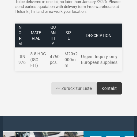
To be delivered in one lot, no later than January /2026. Please
send earliest quotation with delivery term Free warehouse at
Helsinki, Finland or ex-work your location.
N
QU
O
MATE
AN
SIZ
DESCRIPTION
R
RIAL
TIT
E
M
Y
8.8 HDG
M20x2
DIN
4750
Urgent Inquiry, only
(ISO
000m
976
pcs.
European suppliers
FIT)
m
<< Zurück zur Liste
Kontakt