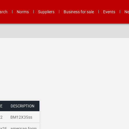
arch
Norms
Suppliers
Business for sale
Events
N
ZE
DESCRIPTION
2
BM12X35ss
x25
american form