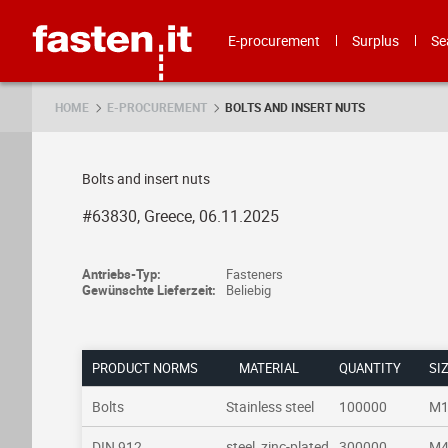
Skip
Fasten.it
E-procurement
Surplus
Se
HOME
E-PROCUREMENT
BOLTS AND INSERT NUTS
Bolts and insert nuts
#63830, Greece, 06.11.2025
Antriebs-Typ:
Fasteners
Gewünschte Lieferzeit:
Beliebig
PRODUCT NORMS
MATERIAL
QUANTITY
SI
Bolts
Stainless steel
100000
M1
DIN 912
steel, zinc-plated
300000
M4