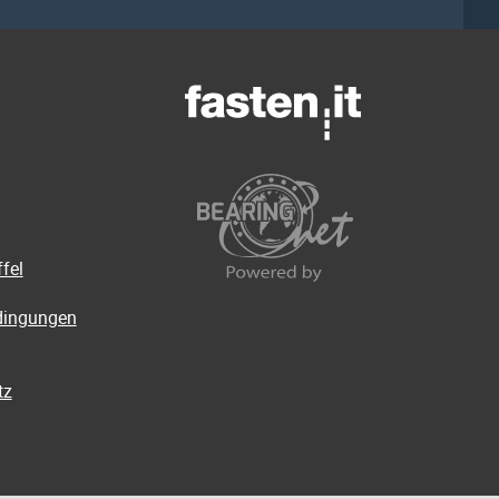
fel
dingungen
tz