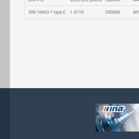
DIN 16903-1 type C
1.0718
200000
M1