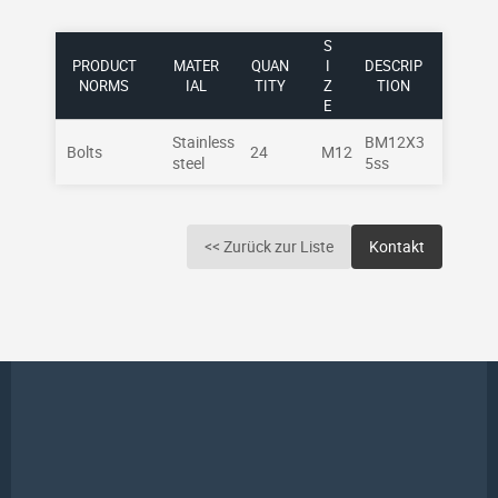
S
PRODUCT
MATER
QUAN
I
DESCRIP
NORMS
IAL
TITY
Z
TION
E
Stainless
BM12X3
Bolts
24
M12
steel
5ss
<< Zurück zur Liste
Kontakt