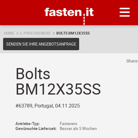
Skip
Fasten.it
HOME
E-PROCUREMENT
BOLTS BM12X35SS
SENDEN SIE IHRE ANGEBOTSANFRAGE
Shar
Bolts
BM12X35SS
#63789, Portugal, 04.11.2025
Antriebs-Typ:
Fasteners
Gewünschte Lieferzeit:
Besser als 5 Wochen