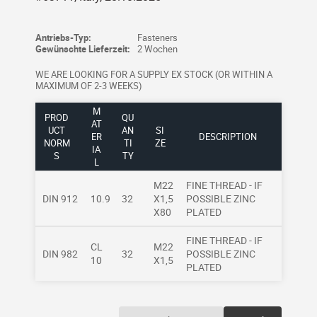
Antriebs-Typ:
Fasteners
Gewünschte Lieferzeit:
2 Wochen
WE ARE LOOKING FOR A SUPPLY EX STOCK (OR WITHIN A
MAXIMUM OF 2-3 WEEKS)
M
PROD
QU
AT
UCT
AN
SI
ER
DESCRIPTION
NORM
TI
ZE
IA
S
TY
L
M22
FINE THREAD - IF
DIN 912
10.9
32
X1,5
POSSIBLE ZINC
X80
PLATED
FINE THREAD - IF
CL
M22
DIN 982
32
POSSIBLE ZINC
10
X1,5
PLATED