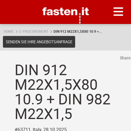
Skip
Fasten.it
HOME
E-PROCUREMENT
DIN 912 M22X1,5X80 10.9 +...
SENDEN SIE IHRE ANGEBOTSANFRAGE
Shar
DIN 912
M22X1,5X80
10.9 + DIN 982
M22X1,5
#63711, Italy, 28.10.2025