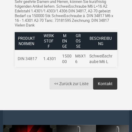
Sehr geehrte Damen und Herren, können Sie kurzfristig
folgenden Artikel liefern. Schweißschraube M6 L=16 A2
Edelstahl 1.4301/1.4303/1.4306 DIN 34817, A2-70 gebeizt
Bedarf ca 150000 Stk Schweißschraube ä. DIN 34817 M6 x
16 - 1.4301 A2-70 Taric: 73181595 Zeichnung: DIN 34817
Vielen Dank
WERK
M
GR
PRODUKT
BESCHREIBU
STOF
EN
ÖSS
NORMEN
NG
F
GE
E
1500
M6X1
Schweißschr
DIN 34817
1.4301
00
6
aube M6 L
<< Zurück zur Liste
Kontakt