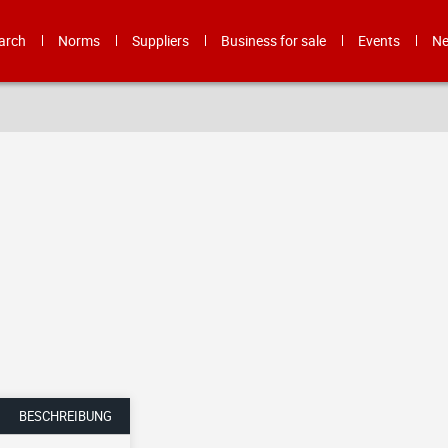
arch
Norms
Suppliers
Business for sale
Events
N
BESCHREIBUNG