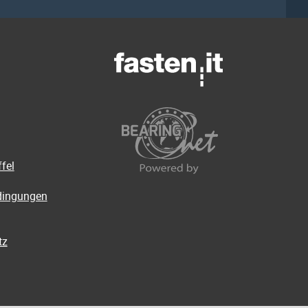
fel
dingungen
tz