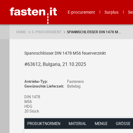
Skip
Fasten.it
E-procurement
Surplus
Se
HOME
E-PROCUREMENT
SPANNSCHLÖSSER DIN 1478 M...
Spannschlösser DIN 1478 M56 feuerverzinkt
#63612, Bulgaria, 21.10.2025
Antriebs-Typ:
Fasteners
Gewünschte Lieferzeit:
Beliebig
DIN 1478
M56
HDG
20 Stück
PRODUKTNORMEN
MATERIAL
MENGE
GRÖSSE