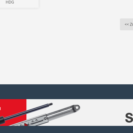
HDG
<< Z