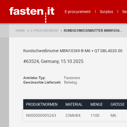
Skip
Fasten.it
E-procurement
Surplus
Se
HOME
E-PROCUREMENT
RUNDSCHWEISSMUTTER MBN1036...
Rundschweißmutter MBN10369-B-M6 + QT DBL4020.00
#63524, Germany, 15.10.2025
Antriebs-Typ:
Fasteners
Gewünschte Lieferzeit:
Beliebig
PRODUKTNORMEN
MATERIAL
MENGE
GRÖSSE
N000000005243
23MnB4
1100
M6