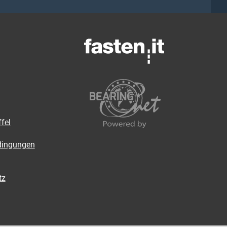
fel
dingungen
tz