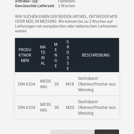
Antriebs-Typ:
Fasteners
Gewünschte Lieferzeit:
2 Wochen
WIR SUCHEN EINEN DER BEIDEN ARTIKEL, ENTWEDER M18
ODER M20, IN MESSING. Wir können bis zu 2 Wochen auf
Lieferungen von europäischen oder italienischen Lieferanten
warten.
G
M
MA
R
PRODU
E
TE
Ö
KTNOR
N
BESCHREIBUNG
RI
SS
MEN
G
AL
E
E
Sechskant-
MESS
DIN 6334
30
M18
Überwurfmutter aus
ING
Messing
Sechskant-
MESS
DIN 6334
30
M20
Überwurfmutter aus
ING
Messing