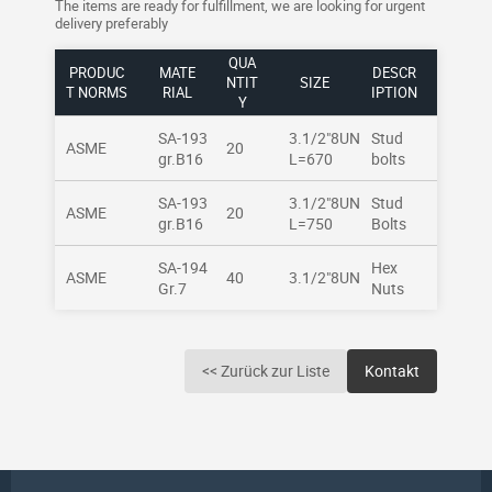
The items are ready for fulfillment, we are looking for urgent
delivery preferably
QUA
PRODUC
MATE
DESCR
NTIT
SIZE
T NORMS
RIAL
IPTION
Y
SA-193
3.1/2"8UN
Stud
ASME
20
gr.B16
L=670
bolts
SA-193
3.1/2"8UN
Stud
ASME
20
gr.B16
L=750
Bolts
SA-194
Hex
ASME
40
3.1/2"8UN
Gr.7
Nuts
<< Zurück zur Liste
Kontakt