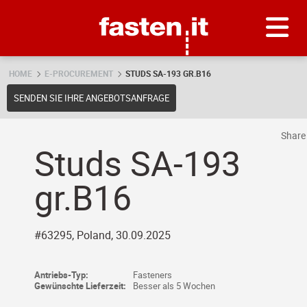
Skip
Fasten.it
HOME
E-PROCUREMENT
STUDS SA-193 GR.B16
SENDEN SIE IHRE ANGEBOTSANFRAGE
Shar
Studs SA-193
gr.B16
#63295, Poland, 30.09.2025
Antriebs-Typ:
Fasteners
Gewünschte Lieferzeit:
Besser als 5 Wochen