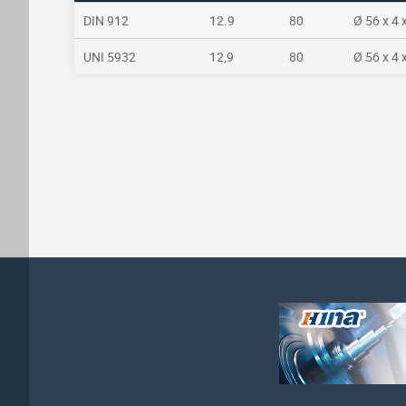
DIN 912
12.9
80
Ø 56 x 4 
UNI 5932
12,9
80
Ø 56 x 4 