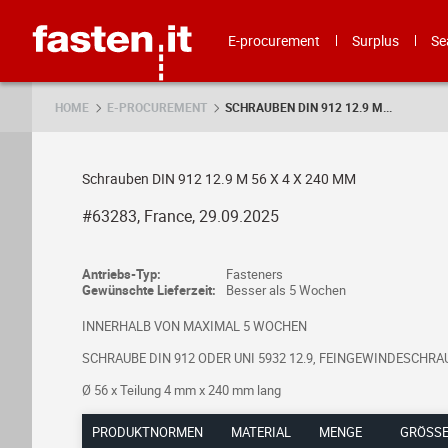
Skip
Fasten.it
E-procurement
Surplus
Se
HOME
E-PROCUREMENT
SCHRAUBEN DIN 912 12.9 M...
Schrauben DIN 912 12.9 M 56 X 4 X 240 MM
#63283, France, 29.09.2025
Antriebs-Typ:
Fasteners
Gewünschte Lieferzeit:
Besser als 5 Wochen
INNERHALB VON MAXIMAL 5 WOCHEN
SCHRAUBE DIN 912 ODER UNI 5932 12.9, FEINGEWINDESCHRA
Ø 56 x Teilung 4 mm x 240 mm lang
PRODUKTNORMEN
MATERIAL
MENGE
GRÖSSE