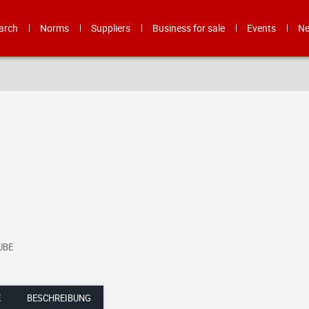
arch
Norms
Suppliers
Business for sale
Events
N
UBE
BESCHREIBUNG