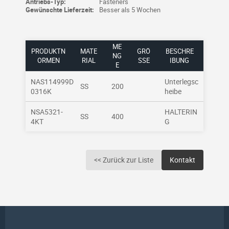
Antriebs-Typ:
Fasteners
Gewünschte Lieferzeit:
Besser als 5 Wochen
ME
PRODUKTN
MATE
GRÖ
BESCHRE
NG
ORMEN
RIAL
SSE
IBUNG
E
NAS114999D
Unterlegsc
SS
200
0316K
heibe
NSA5321-
HALTERIN
SS
400
4KT
G
<< Zurück zur Liste
Kontakt