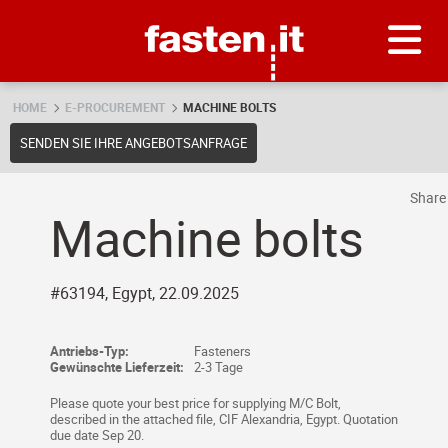
Skip
Fasten.it
HOME
E-PROCUREMENT
MACHINE BOLTS
SENDEN SIE IHRE ANGEBOTSANFRAGE
Shar
Machine bolts
#63194, Egypt, 22.09.2025
Antriebs-Typ:
Fasteners
Gewünschte Lieferzeit:
2-3 Tage
Please quote your best price for supplying M/C Bolt,
described in the attached file, CIF Alexandria, Egypt. Quotation
due date Sep 20.