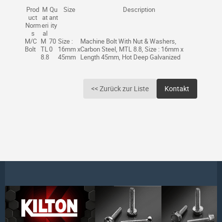
Prod
M
Qu
Size
Description
uct
at
ant
Norm
eri
ity
s
al
M/C
M
70
Size :
Machine Bolt With Nut & Washers,
Bolt
TL
0
16mm x
Carbon Steel, MTL 8.8, Size : 16mm x
8.8
45mm
Length 45mm, Hot Deep Galvanized
<< Zurück zur Liste
Kontakt