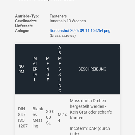
Antriebs-Typ:
Fasteners
Gewünschte
Innerhalb 10 Wochen
Lieferzeit:
Anlagen
Screenshot 2025-09-11 163254.png
(Brass screws)
A
B
M
M
M
AT
E
E
NO
ER
N
S
BESCHREIBUNG
RM
IA
G
S
L
E
U
N
G
Muss durch Drehen
hergestellt werden -
DIN
Blank
30.0
Kein Grat oder scharfe
84 /
es
M2 x
00
Kanten
ISO
Mess
4
St.
1207
ing
Incoterm: DAP (durch
Luft)