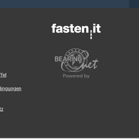
fel
dingungen
tz