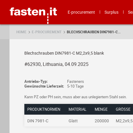
Skip
Fasten.it
E-procurement
Surplus
Se
HOME
E-PROCUREMENT
BLECHSCHRAUBEN DIN7981-C...
Blechschrauben DIN7981-C M2,2x9,5 blank
#62930, Lithuania, 04.09.2025
Antriebs-Typ:
Fasteners
Gewünschte Lieferzeit:
5-10 Tage
Kann PZ oder PH sein, muss aber aus unlegiertem Stahl sein.
PRODUKTNORMEN
MATERIAL
MENGE
GRÖSSE
DIN 7981-C
Glatt
200000
M2,2x9,5