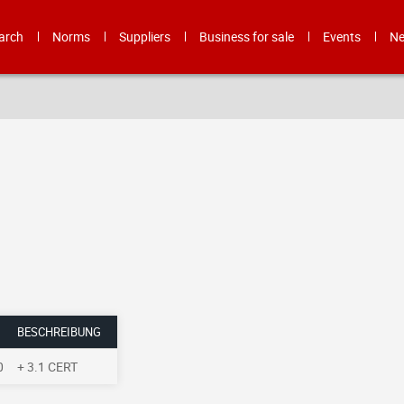
arch
Norms
Suppliers
Business for sale
Events
N
BESCHREIBUNG
0
+ 3.1 CERT