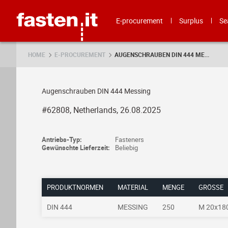
Skip
Fasten.it
E-procurement
Surplus
Se
HOME
E-PROCUREMENT
AUGENSCHRAUBEN DIN 444 ME...
Augenschrauben DIN 444 Messing
#62808, Netherlands, 26.08.2025
Antriebs-Typ:
Fasteners
Gewünschte Lieferzeit:
Beliebig
PRODUKTNORMEN
MATERIAL
MENGE
GRÖSSE
DIN 444
MESSING
250
M 20x18