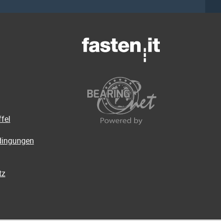
fel
dingungen
tz