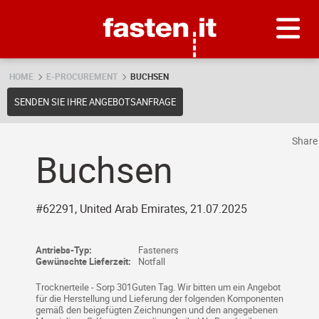
Skip
Fasten.it
HOME
E-PROCUREMENT
BUCHSEN
SENDEN SIE IHRE ANGEBOTSANFRAGE
Shar
Buchsen
#62291, United Arab Emirates, 21.07.2025
Antriebs-Typ:
Fasteners
Gewünschte Lieferzeit:
Notfall
Trocknerteile - Sorp 301Guten Tag. Wir bitten um ein Angebot
für die Herstellung und Lieferung der folgenden Komponenten
gemäß den beigefügten Zeichnungen und den angegebenen