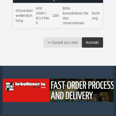
AISI
Bitte
Schnecken
304H /
kontaktieren Sie
Dicht
wellendich
200
0Cr19Ni
das
ung
tung
9
Unternehmen
<< Zurück zur Liste
Kontakt