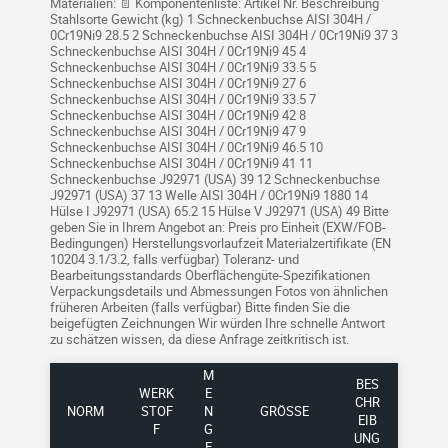
Materialien: 📄 Komponentenliste: Artikel Nr. Beschreibung
Stahlsorte Gewicht (kg) 1 Schneckenbuchse AISI 304H /
0Cr19Ni9 28.5 2 Schneckenbuchse AISI 304H / 0Cr19Ni9 37 3
Schneckenbuchse AISI 304H / 0Cr19Ni9 45 4
Schneckenbuchse AISI 304H / 0Cr19Ni9 33.5 5
Schneckenbuchse AISI 304H / 0Cr19Ni9 27 6
Schneckenbuchse AISI 304H / 0Cr19Ni9 33.5 7
Schneckenbuchse AISI 304H / 0Cr19Ni9 42 8
Schneckenbuchse AISI 304H / 0Cr19Ni9 47 9
Schneckenbuchse AISI 304H / 0Cr19Ni9 46.5 10
Schneckenbuchse AISI 304H / 0Cr19Ni9 41 11
Schneckenbuchse J92971 (USA) 39 12 Schneckenbuchse
J92971 (USA) 37 13 Welle AISI 304H / 0Cr19Ni9 1880 14
Hülse I J92971 (USA) 65.2 15 Hülse V J92971 (USA) 49 Bitte
geben Sie in Ihrem Angebot an: Preis pro Einheit (EXW/FOB-
Bedingungen) Herstellungsvorlaufzeit Materialzertifikate (EN
10204 3.1/3.2, falls verfügbar) Toleranz- und
Bearbeitungsstandards Oberflächengüte-Spezifikationen
Verpackungsdetails und Abmessungen Fotos von ähnlichen
früheren Arbeiten (falls verfügbar) Bitte finden Sie die
beigefügten Zeichnungen Wir würden Ihre schnelle Antwort
zu schätzen wissen, da diese Anfrage zeitkritisch ist.
M
BES
WERK
E
CHR
NORM
STOF
N
GRÖSSE
EIB
F
G
UNG
E