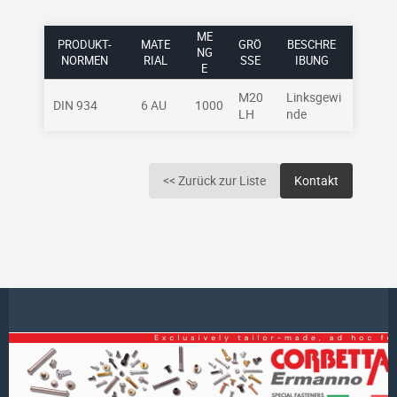
ME
PRODUKT-
MATE
GRÖ
BESCHRE
NG
NORMEN
RIAL
SSE
IBUNG
E
M20
Linksgewi
DIN 934
6 AU
1000
LH
nde
<< Zurück zur Liste
Kontakt