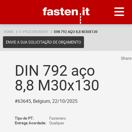
Skip
Fasten.it
HOME
E-PROCUREMENT
DIN 792 AÇO 8,8 M30X130
ENVIE A SUA SOLICITAÇÃO DE ORÇAMENTO
Shar
DIN 792 aço
8,8 M30x130
#63645, Belgium, 22/10/2025
Tipo de PT:
Fasteners
Entrega Acordada:
Qualquer