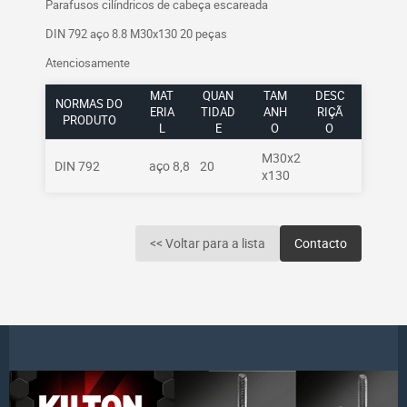
Parafusos cilíndricos de cabeça escareada
DIN 792 aço 8.8 M30x130 20 peças
Atenciosamente
MAT
QUAN
TAM
DESC
NORMAS DO
ERIA
TIDAD
ANH
RIÇÃ
PRODUTO
L
E
O
O
M30x2
DIN 792
aço 8,8
20
x130
<< Voltar para a lista
Contacto