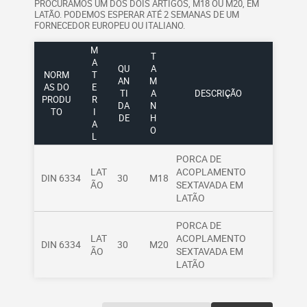
PROCURAMOS UM DOS DOIS ARTIGOS, M18 OU M20, EM
LATÃO. PODEMOS ESPERAR ATÉ 2 SEMANAS DE UM
FORNECEDOR EUROPEU OU ITALIANO.
M
T
A
QU
A
NORM
T
AN
M
AS DO
E
TI
A
DESCRIÇÃO
PRODU
R
DA
N
TO
I
DE
H
A
O
L
PORCA DE
LAT
ACOPLAMENTO
DIN 6334
30
M18
ÃO
SEXTAVADA EM
LATÃO
PORCA DE
LAT
ACOPLAMENTO
DIN 6334
30
M20
ÃO
SEXTAVADA EM
LATÃO