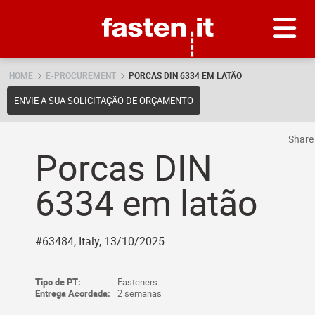
Skip
Fasten.it
HOME
E-PROCUREMENT
PORCAS DIN 6334 EM LATÃO
ENVIE A SUA SOLICITAÇÃO DE ORÇAMENTO
Shar
Porcas DIN
6334 em latão
#63484, Italy, 13/10/2025
Tipo de PT:
Fasteners
Entrega Acordada:
2 semanas