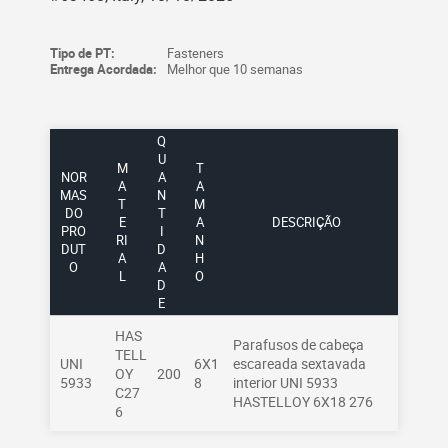
Tipo de PT:
Fasteners
Entrega Acordada:
Melhor que 10 semanas
Q
U
M
T
NOR
A
A
A
MAS
N
T
M
DO
T
E
A
DESCRIÇÃO
PRO
I
RI
N
DUT
D
A
H
O
A
L
O
D
E
HAS
Parafusos de cabeça
TELL
UNI
6X1
escareada sextavada
OY
200
5933
8
interior UNI 5933
C27
HASTELLOY 6X18 276
6