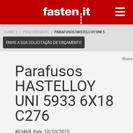
Skip
Fasten.it
HOME
E-PROCUREMENT
PARAFUSOS HASTELLOY UNI 5...
ENVIE A SUA SOLICITAÇÃO DE ORÇAMENTO
Shar
Parafusos
HASTELLOY
UNI 5933 6X18
C276
#63468, Italy, 10/10/2025