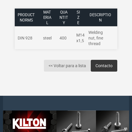
MAT
QUA
SI
PRODUCT
DESCRIPTIO
ERIA
NTIT
Z
NORMS
N
L
Y
E
Welding
M14
DIN 928
steel
400
nut, fine
x1,5
thread
<< Voltar para a lista
Contacto