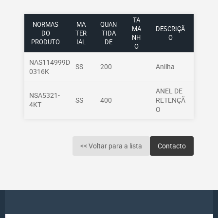
TA
NORMAS
MA
QUAN
MA
DESCRIÇÃ
DO
TER
TIDA
NH
O
PRODUTO
IAL
DE
O
NAS114999D
SS
200
Anilha
0316K
ANEL DE
NSA5321-
SS
400
RETENÇÃ
4KT
O
<< Voltar para a lista
Contacto