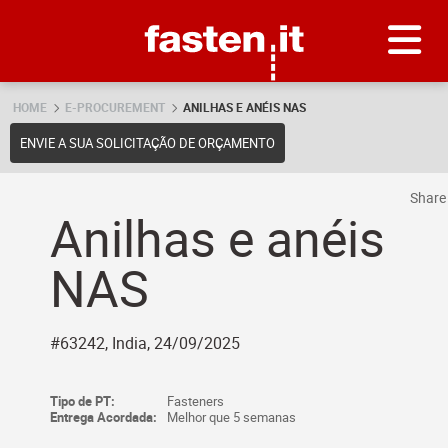
Skip
Fasten.it
HOME
E-PROCUREMENT
ANILHAS E ANÉIS NAS
ENVIE A SUA SOLICITAÇÃO DE ORÇAMENTO
Shar
Anilhas e anéis
NAS
#63242, India, 24/09/2025
Tipo de PT:
Fasteners
Entrega Acordada:
Melhor que 5 semanas