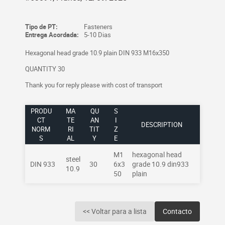
Tipo de PT:
Fasteners
Entrega Acordada:
5-10 Dias
Hexagonal head grade 10.9 plain DIN 933 M16x350
QUANTITY 30
Thank you for reply please with cost of transport
PRODU
MA
QU
S
CT
TE
AN
I
DESCRIPTION
NORM
RI
TIT
Z
S
AL
Y
E
M1
hexagonal head
steel
DIN 933
30
6x3
grade 10.9 din933
10.9
50
plain
<< Voltar para a lista
Contacto