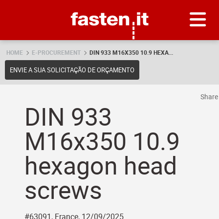
Skip
Fasten.it
HOME
E-PROCUREMENT
DIN 933 M16X350 10.9 HEXA...
ENVIE A SUA SOLICITAÇÃO DE ORÇAMENTO
Shar
DIN 933
M16x350 10.9
hexagon head
screws
#63091, France, 12/09/2025