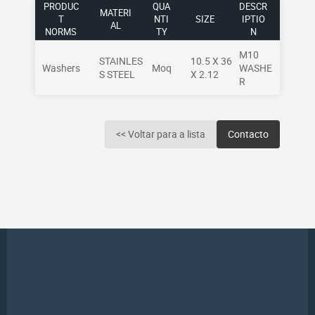
PRODUC
QUA
DESCR
MATERI
T
NTI
SIZE
IPTIO
AL
NORMS
TY
N
M10
STAINLES
10.5 X 36
Washers
Moq
WASHE
S STEEL
X 2.12
R
<< Voltar para a lista
Contacto