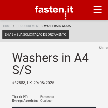
Skip
Fasten.it
HOME
E-PROCUREMENT
WASHERS IN A4 S/S
ENVIE A SUA SOLICITAÇÃO DE ORÇAMENTO
Shar
Washers in A4
S/S
#62883, UK, 29/08/2025
Tipo de PT:
Fasteners
Entrega Acordada:
Qualquer