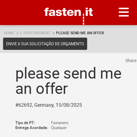
Skip
Fasten.it
HOME
E-PROCUREMENT
PLEASE SEND ME AN OFFER
ENVIE A SUA SOLICITAÇÃO DE ORÇAMENTO
Shar
please send me
an offer
#62692, Germany, 15/08/2025
Tipo de PT:
Fasteners
Entrega Acordada:
Qualquer