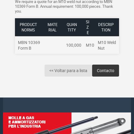
We require a quote for an M10 weld nut according to MBN
10369 Form B. Annual requirement: 100,000 pieces. Thank
you.
SI
PRODUCT
MATE
QUAN
DESCRIP
Z
NORMS
RIAL
TITY
TION
E
MBN 10369
M10 Weld
100,000
M10
Form B
Nut
<< Voltar para a lista
Contacto