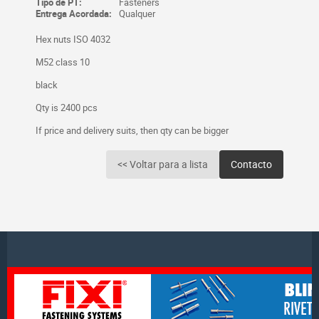
Tipo de PT:
Fasteners
Entrega Acordada:
Qualquer
Hex nuts ISO 4032
M52 class 10
black
Qty is 2400 pcs
If price and delivery suits, then qty can be bigger
<< Voltar para a lista
Contacto