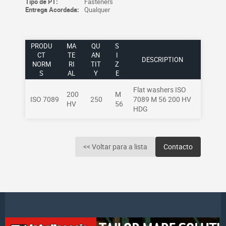
Tipo de PT:
Fasteners
Entrega Acordada:
Qualquer
PRODU
MA
QU
S
CT
TE
AN
I
DESCRIPTION
NORM
RI
TIT
Z
S
AL
Y
E
Flat washers ISO
200
M
ISO 7089
250
7089 M 56 200 HV
HV
56
HDG
<< Voltar para a lista
Contacto