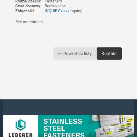
Rodzaj części:
Fasteners
Czas dostawy:
Bardzo pilne
Załączniki
INQUIRY.xlsx
(Inquiry)
See attachment
<< Powrót do listy
Kontakt