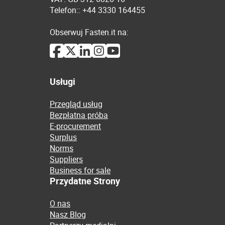
Telefon:: +44 3330 164455
Obserwuj Fasten.it na:
Usługi
Przegląd usług
Bezpłatna próba
E-procurement
Surplus
Norms
Suppliers
Business for sale
Przydatne Strony
O nas
Nasz Blog