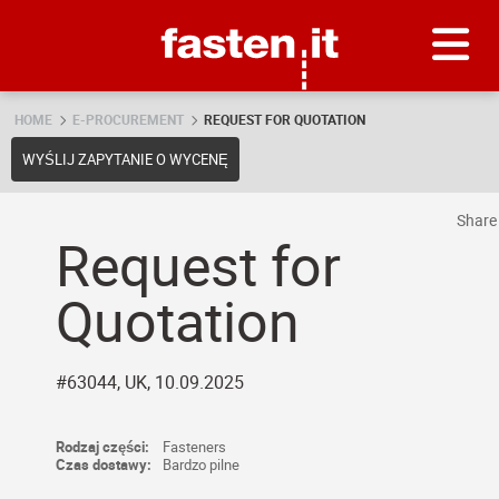
Skip
Fasten.it
HOME
E-PROCUREMENT
REQUEST FOR QUOTATION
WYŚLIJ ZAPYTANIE O WYCENĘ
Shar
Request for
Quotation
#63044, UK, 10.09.2025
Rodzaj części:
Fasteners
Czas dostawy:
Bardzo pilne