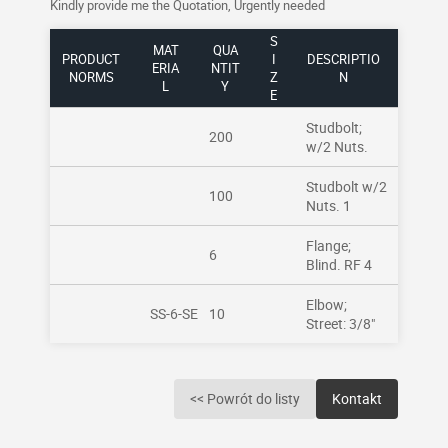
Kindly provide me the Quotation, Urgently needed
S
MAT
QUA
PRODUCT
I
DESCRIPTIO
ERIA
NTIT
NORMS
Z
N
L
Y
E
Studbolt;
200
w/2 Nuts.
Studbolt w/2
100
Nuts. 1
Flange;
6
Blind. RF 4
Elbow;
SS-6-SE
10
Street: 3/8"
<< Powrót do listy
Kontakt