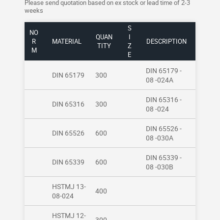
Please send quotation based on ex stock or lead time of 2-3
weeks
S
NO
QUAN
I
R
MATERIAL
DESCRIPTION
TITY
Z
M
E
DIN 65179 -
DIN 65179
300
08 -024A
DIN 65316 -
DIN 65316
300
08 -024
DIN 65526 -
DIN 65526
600
08 -030A
DIN 65339 -
DIN 65339
600
08 -030B
HSTMJ 13-
400
08-024
HSTMJ 12-
300