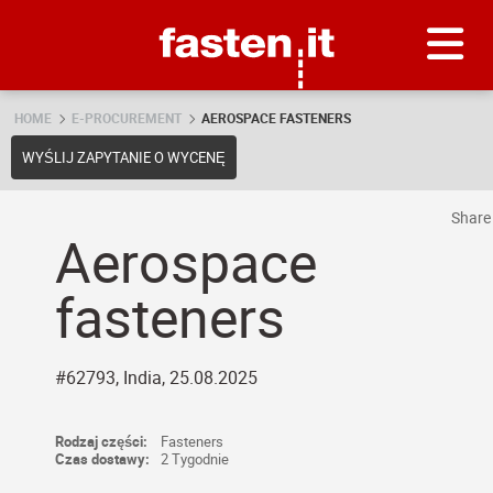
Skip
Fasten.it
HOME
E-PROCUREMENT
AEROSPACE FASTENERS
WYŚLIJ ZAPYTANIE O WYCENĘ
Shar
Aerospace
fasteners
#62793, India, 25.08.2025
Rodzaj części:
Fasteners
Czas dostawy:
2 Tygodnie