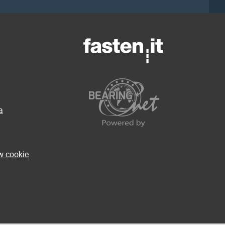
a
w cookie