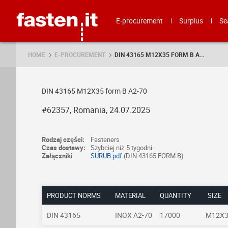
Skip
Fasten.it
E-procurement
Surplus
Se
HOME
E-PROCUREMENT
DIN 43165 M12X35 FORM B A...
DIN 43165 M12X35 form B A2-70
#62357, Romania, 24.07.2025
Rodzaj części:
Fasteners
Czas dostawy:
Szybciej niż 5 tygodni
Załączniki
SURUB.pdf
(DIN 43165 FORM B)
PRODUCT NORMS
MATERIAL
QUANTITY
SIZE
DIN 43165
INOX A2-70
17000
M12X