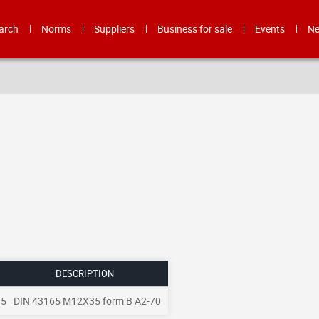
arch
Norms
Suppliers
Business for sale
Events
N
DESCRIPTION
35
DIN 43165 M12X35 form B A2-70