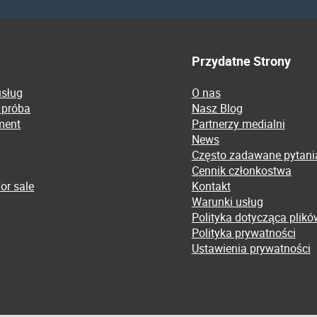
Przydatne Strony
usług
O nas
 próba
Nasz Blog
ment
Partnerzy medialni
News
Często zadawane pytani
Cennik członkostwa
or sale
Kontakt
Warunki usług
Polityka dotycząca plikó
Polityka prywatności
Ustawienia prywatności