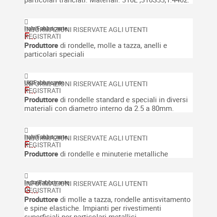
Italy
|
Fabbricante
F...
Produttore
di rondelle, molle a tazza, anelli e
particolari speciali
UK
|
Fabbricante
F...
Produttore
di rondelle standard e speciali in diversi
materiali con diametro interno da 2.5 a 80mm.
Italy
|
Fabbricante
F...
Produttore
di rondelle e minuterie metalliche
India
|
Fabbricante
G...
Produttore
di molle a tazza, rondelle antisvitamento
e spine elastiche.
Impianti per rivestimenti
superficiali per particolari metallici.