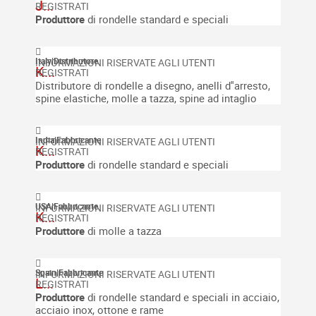
J...
Produttore
di rondelle standard e speciali
Italy
|
Distributore
K...
Distributore di rondelle a disegno, anelli d''arresto,
spine elastiche, molle a tazza, spine ad intaglio
India
|
Fabbricante
K...
Produttore
di rondelle standard e speciali
USA
|
Fabbricante
K...
Produttore
di molle a tazza
Spain
|
Fabbricante
L...
Produttore
di rondelle standard e speciali in acciaio,
acciaio inox, ottone e rame