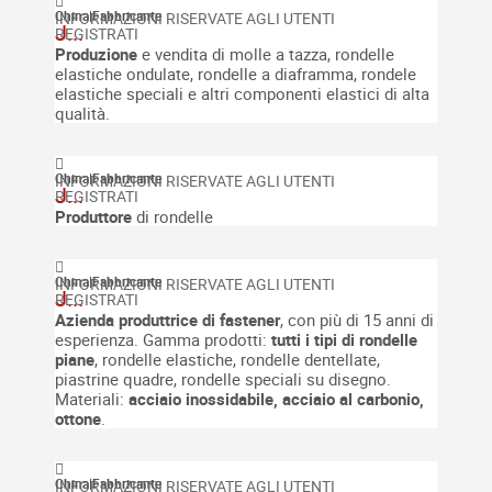
China
|
Fabbricante
J...
Produzione
e vendita di molle a tazza, rondelle
elastiche ondulate, rondelle a diaframma, rondele
elastiche speciali e altri componenti elastici di alta
qualità.
China
|
Fabbricante
J...
Produttore
di rondelle
China
|
Fabbricante
J...
Azienda produttrice di fastener
, con più di 15 anni di
esperienza.
Gamma prodotti:
tutti i tipi di rondelle
piane
, rondelle elastiche, rondelle dentellate,
piastrine quadre, rondelle speciali su disegno.
Materiali:
acciaio inossidabile, acciaio al carbonio,
ottone
.
China
|
Fabbricante