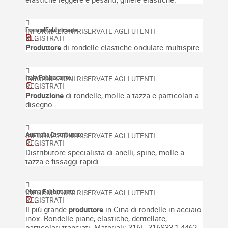
France
|
Fabbricante
B...
Produttore
di rondelle elastiche ondulate multispire
Italy
|
Fabbricante
C...
Produzione
di rondelle, molle a tazza e particolari a
disegno
Australia
|
Distributore
C...
Distributore specialista di anelli, spine, molle a
tazza e fissaggi rapidi
China
|
Fabbricante
D...
Il più grande
produttore
in Cina di rondelle in acciaio
inox.
Rondelle piane, elastiche, dentellate,
particolari tranciati.
Materiali: 316L ,316S33,1.4462.