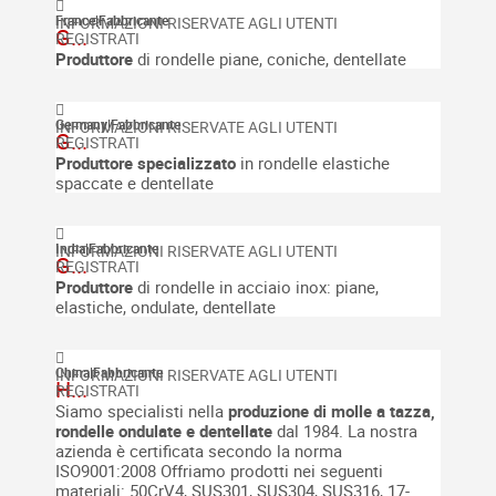
France
|
Fabbricante
G...
Produttore
di rondelle piane, coniche, dentellate
Germany
|
Fabbricante
G...
Produttore
specializzato
in rondelle elastiche
spaccate e dentellate
India
|
Fabbricante
G...
Produttore
di rondelle in acciaio inox: piane,
elastiche, ondulate, dentellate
China
|
Fabbricante
H...
Siamo specialisti nella
produzione di molle a tazza,
rondelle ondulate e dentellate
dal 1984. La nostra
azienda è certificata secondo la norma
ISO9001:2008 Offriamo prodotti nei seguenti
materiali: 50CrV4, SUS301, SUS304, SUS316, 17-