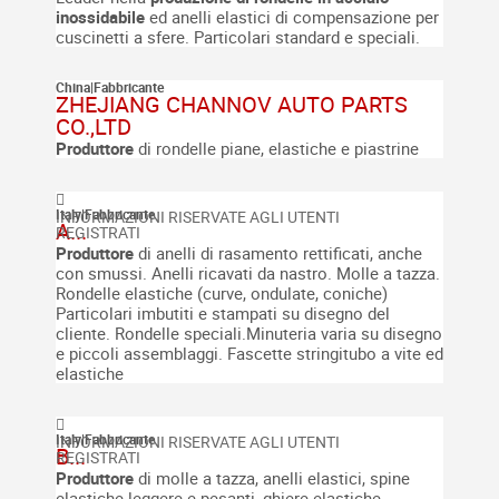
inossidabile
ed anelli elastici di compensazione per
cuscinetti a sfere. Particolari standard e speciali.
China
|
Fabbricante
ZHEJIANG CHANNOV AUTO PARTS
CO.,LTD
Produttore
di rondelle piane, elastiche e piastrine
Italy
|
Fabbricante
A...
Produttore
di anelli di rasamento rettificati, anche
con smussi.
Anelli ricavati da nastro. Molle a tazza.
Rondelle elastiche (curve, ondulate, coniche)
Particolari imbutiti e stampati su disegno del
cliente.
Rondelle speciali.Minuteria varia su disegno
e piccoli assemblaggi.
Fascette stringitubo a vite ed
elastiche
Italy
|
Fabbricante
B...
Produtto
re
di molle a tazza, anelli elastici, spine
elastiche leggere e pesanti, ghiere elastiche.