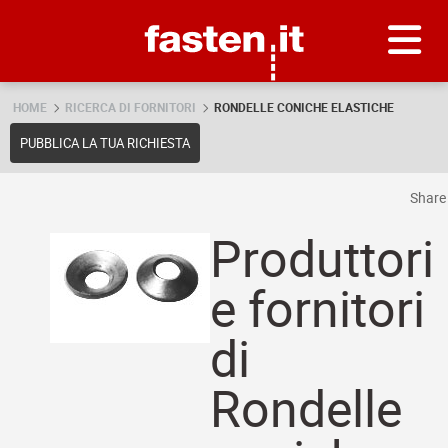
Skip
Fasten.it
HOME
RICERCA DI FORNITORI
RONDELLE CONICHE ELASTICHE
PUBBLICA LA TUA RICHIESTA
Shar
Produttori
e fornitori
di
Rondelle