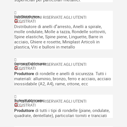
Italy
|
Distributore
G...
Distributore di anelli d''arresto, Anelli a spirale,
molle ondulate, Molle a tazza, Rondelle sottoviti
,
Spine elastiche, Spine piene, Linguette, Barre in
acciaio, Ghiere e rosette, Miniplast Articoli in
plastica, Viti e bulloni in metallo
Germany
|
Fabbricante
G...
P
roduttore
di rondelle e anelli di sicurezza. Tutti i
materiali: alluminio, bronzo, ferro e acciaio, acciaio
inossidabile (A2, A4), rame, ottone, ecc
Turkey
|
Fabbricante
G...
Produttore
di tutti i tipi di rondelle (piane, ondulate,
quadrate, dentellate), particolari torniti e tranciati