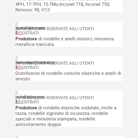
4PH, 17-7PH, 15-7Mo,Inconel 718, Inconel 750,
Nimonic 90, H13.
Spain
|
Fabbricante
I...
Produttore
di rondelle e anelli elastici, minuteria
metallica tranciata
Switzerland
|
Distributore
I...
Distributore di rondelle coniche elastiche e anelli di
arresto
India
|
Fabbricante
I...
Produttore
di rondelle elastiche ondulate, molle a
tazza, rondelle zigrinate di sicurezza, rondelle
speciali e minuteria stampata, rondelle
antisvitamento doppie.