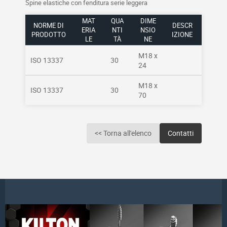
Spine elastiche con fenditura serie leggera
MAT
QUA
DIME
NORME DI
DESCR
ERIA
NTI
NSIO
PRODOTTO
IZIONE
LE
TÀ
NE
M18 x
ISO 13337
30
24
M18 x
ISO 13337
30
70
<< Torna all'elenco
Contatti