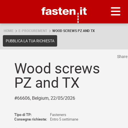
Skip
Fasten.it
HOME
E-PROCUREMENT
WOOD SCREWS PZ AND TX
PUBBLICA LA TUA RICHIESTA
Shar
Wood screws
PZ and TX
#66606, Belgium, 22/05/2026
Tipo di TP:
Fasteners
Consegna richiesta:
Entro 5 settimane