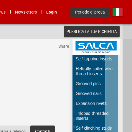
ews
Newsletters
Login
Periodo di prova
PUBBLICA LA TUA RICHIESTA
Share
orna all'elenco
Contatti