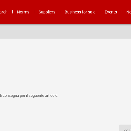
arch
Norms
Suppliers
Business for sale
Events
N
 di consegna per il seguente articolo:
<< T