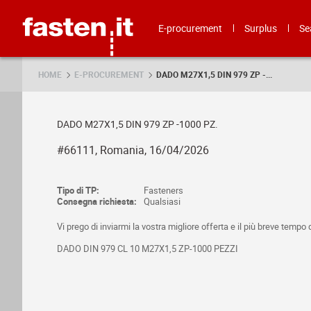
Skip
Fasten.it
E-procurement
Surplus
Se
HOME
E-PROCUREMENT
DADO M27X1,5 DIN 979 ZP -...
DADO M27X1,5 DIN 979 ZP -1000 PZ.
#66111, Romania, 16/04/2026
Tipo di TP:
Fasteners
Consegna richiesta:
Qualsiasi
Vi prego di inviarmi la vostra migliore offerta e il più breve tempo
DADO DIN 979 CL 10 M27X1,5 ZP-1000 PEZZI