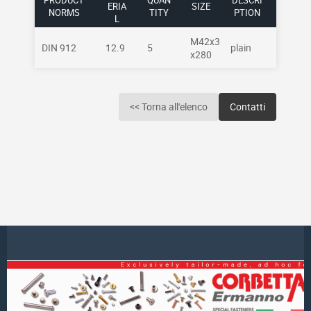
PRODUCT
QUAN
DESCRI
ERIA
SIZE
NORMS
TITY
PTION
L
M42x3
DIN 912
12.9
5
plain
x280
<< Torna all'elenco
Contatti