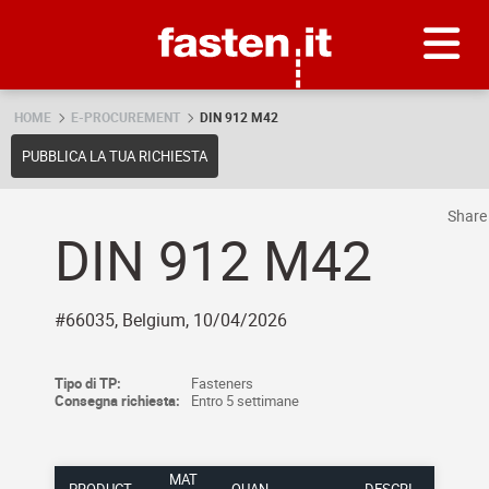
Skip
Fasten.it
HOME
E-PROCUREMENT
DIN 912 M42
PUBBLICA LA TUA RICHIESTA
Shar
DIN 912 M42
#66035, Belgium, 10/04/2026
Tipo di TP:
Fasteners
Consegna richiesta:
Entro 5 settimane
MAT