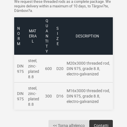
We request these threaded rods as a complete package. We
require delivery within a maximum of 10 days, to Târgovi?te,
Dâmbovi?a.
Q
U
N
S
MAT
A
O
I
ERIA
N
DESCRIPTION
R
Z
L
TI
M
E
T
Y
steel,
M20x3000 threaded rod,
DIN
zinc-
600
D20
DIN 975, grade 8.8,
975
plated
electro-galvanized
8.8
steel,
M16x3000 threaded rod,
DIN
zinc-
300
D16
DIN 975, grade 8.8,
975
plated
electro-galvanized
8.8
<< Torna all'elenco
Contatti