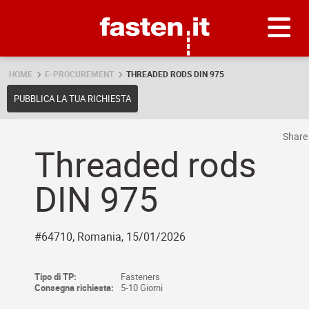
Skip
Fasten.it
HOME
E-PROCUREMENT
THREADED RODS DIN 975
PUBBLICA LA TUA RICHIESTA
Shar
Threaded rods
DIN 975
#64710, Romania, 15/01/2026
Tipo di TP:
Fasteners
Consegna richiesta:
5-10 Giorni