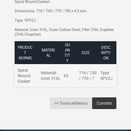
Spiral Wound Gasket
Dimensions: 718 / 730 / 770 / 785 x 4.5 mm
Type: SPV2J
Material: Inner 316L, Outer Carbon Steel, Filler 316L Graphite
(316L/Graphite)
QU
PRODUC
DESC
MATERI
AN
T
SIZE
RIPTI
AL
TIT
NORMS
ON
Y
Spiral
Material:
718 / 730
Type:
Wound
65
Inner 316L
/ 770 / 7
SPV2J
Gasket
<< Torna all'elenco
Contatti