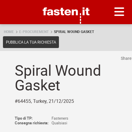
Skip
Fasten.it
HOME
E-PROCUREMENT
SPIRAL WOUND GASKET
PUBBLICA LA TUA RICHIESTA
Shar
Spiral Wound
Gasket
#64455, Turkey, 21/12/2025
Tipo di TP:
Fasteners
Consegna richiesta:
Qualsiasi