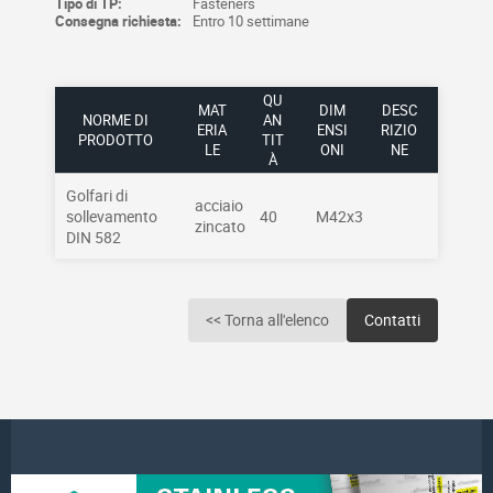
Tipo di TP:
Fasteners
Consegna richiesta:
Entro 10 settimane
QU
MAT
DIM
DESC
NORME DI
AN
ERIA
ENSI
RIZIO
PRODOTTO
TIT
LE
ONI
NE
À
Golfari di
acciaio
sollevamento
40
M42x3
zincato
DIN 582
<< Torna all'elenco
Contatti