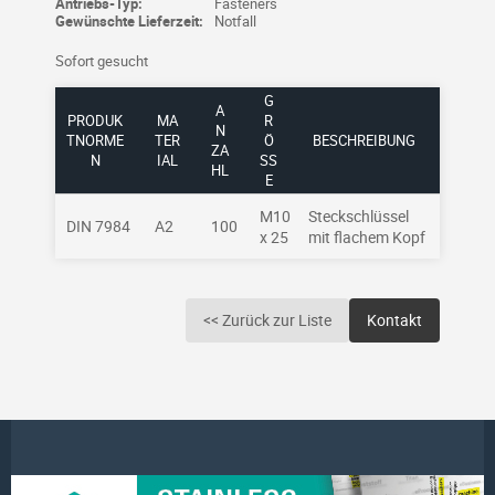
Antriebs-Typ:
Fasteners
Gewünschte Lieferzeit:
Notfall
Sofort gesucht
G
A
PRODUK
MA
R
N
TNORME
TER
Ö
BESCHREIBUNG
ZA
N
IAL
SSE
HL
M10
Steckschlüssel
DIN 7984
A2
100
x 25
mit flachem Kopf
<< Zurück zur Liste
Kontakt