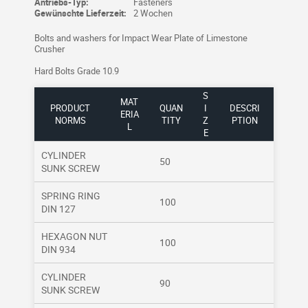
Antriebs-Typ:
Fasteners
Gewünschte Lieferzeit:
2 Wochen
Bolts and washers for Impact Wear Plate of Limestone
Crusher
Hard Bolts Grade 10.9
S
MAT
PRODUCT
QUAN
I
DESCRI
ERIA
NORMS
TITY
Z
PTION
L
E
CYLINDER
50
SUNK SCREW
SPRING RING
100
DIN 127
HEXAGON NUT
100
DIN 934
CYLINDER
90
SUNK SCREW