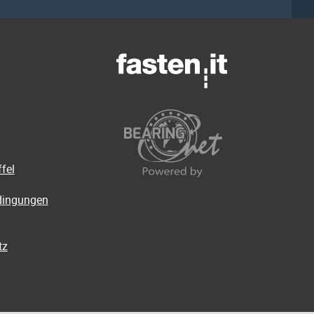
fel
dingungen
tz