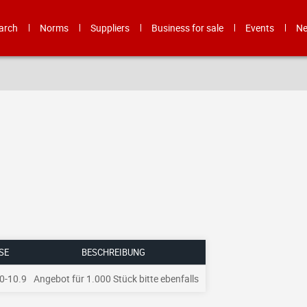
arch
Norms
Suppliers
Business for sale
Events
N
E
BESCHREIBUNG
0-10.9
Angebot für 1.000 Stück bitte ebenfalls