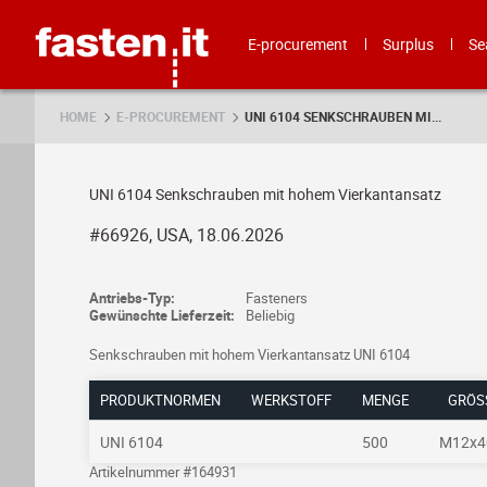
Skip
Fasten.it
E-procurement
Surplus
Se
HOME
E-PROCUREMENT
UNI 6104 SENKSCHRAUBEN MI...
UNI 6104 Senkschrauben mit hohem Vierkantansatz
#66926, USA, 18.06.2026
Antriebs-Typ:
Fasteners
Gewünschte Lieferzeit:
Beliebig
Senkschrauben mit hohem Vierkantansatz UNI 6104
PRODUKTNORMEN
WERKSTOFF
MENGE
GRÖSS
UNI 6104
500
M12x4
Artikelnummer #164931