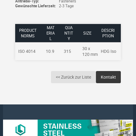
Antriebs-Typ:
Fasteners
Gewünschte Lieferzeit:
2-3 Tage
MAT
QUA
PRODUCT
DESCRI
ERIA
NTIT
SIZE
NORMS
PTION
L
Y
30 x
ISO 4014
10.9
315
HDG Iso
120 mm
<< Zurück zur Liste
Kontakt