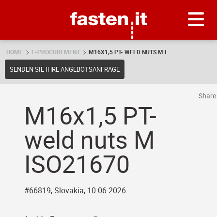
Skip
Fasten.it
HOME
E-PROCUREMENT
M16X1,5 PT- WELD NUTS M I...
SENDEN SIE IHRE ANGEBOTSANFRAGE
Shar
M16x1,5 PT-
weld nuts M
ISO21670
#66819, Slovakia, 10.06.2026