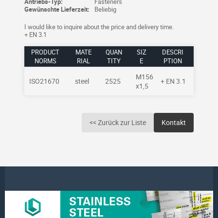
Antriebs-Typ:
Fasteners
Gewünschte Lieferzeit:
Beliebig
I would like to inquire about the price and delivery time.
+ EN 3.1
PRODUCT
MATE
QUAN
SIZ
DESCRI
NORMS
RIAL
TITY
E
PTION
M156
ISO21670
steel
2525
+ EN 3.1
x1,5
<< Zurück zur Liste
Kontakt