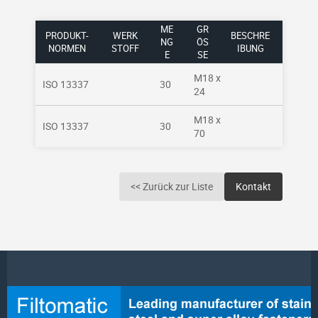
ME
GR
PRODUKT-
WERK
BESCHRE
NG
ÖSS
NORMEN
STOFF
IBUNG
E
E
M18 x
ISO 13337
30
24
M18 x
ISO 13337
30
70
<< Zurück zur Liste
Kontakt