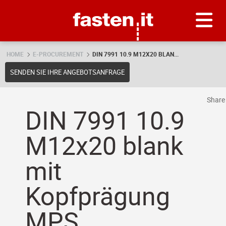
Skip
Fasten.it
HOME
E-PROCUREMENT
DIN 7991 10.9 M12X20 BLAN...
SENDEN SIE IHRE ANGEBOTSANFRAGE
Shar
DIN 7991 10.9
M12x20 blank
mit
Kopfprägung
MPS