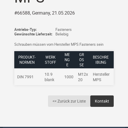
#66588, Germany, 21.05.2026
Antriebs-Typ:
Fasteners
Gewünschte Lieferzeit:
Beliebig
Schrauben müssen vom Hersteller MPS Fasteners sein
ME
GR
PRODUKT-
WERK
BESCHRE
NG
ÖSS
NORMEN
STOFF
IBUNG
E
E
10.9
M12x
Hersteller
DIN 7991
1000
blank
20
MPS
<< Zurück zur Liste
Kontakt