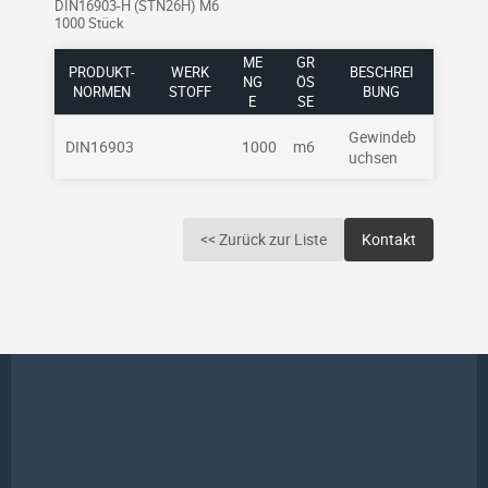
DIN16903-H (STN26H) M6
1000 Stück
ME
GR
PRODUKT-
WERK
BESCHREI
NG
ÖSS
NORMEN
STOFF
BUNG
E
E
Gewindeb
DIN16903
1000
m6
uchsen
<< Zurück zur Liste
Kontakt