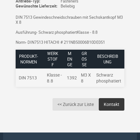
Antriebs-Typ:
Fasteners
Gewünschte Lieferzeit:
Beliebig
DIN 7513 Gewindeschneidschrauben mit Sechskantkopf M3
X 8
Ausführung- Schwarz phosphatiertKlasse - 8.8
Norm- DIN7513 HITACHI # 211NB50006B10DE051
WERK
M
GR
PRODUKT-
BESCHREIB
STOF
EN
ÖSS
NORMEN
UNG
F
GE
E
Klasse -
M3 X
Schwarz
DIN 7513
1392
8.8
8
phosphatiert
<< Zurück zur Liste
Kontakt