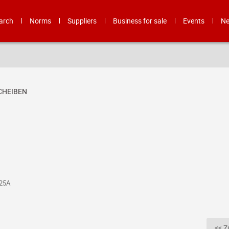
arch
Norms
Suppliers
Business for sale
Events
N
SCHEIBEN
125A
<< Z