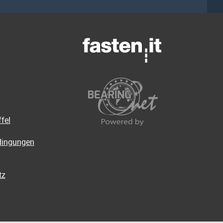
fel
dingungen
tz