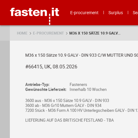
Skip
Fasten.it
E-procurement
Surplus
Se
HOME
E-PROCUREMENT
M36 X 150 SÄTZE 10.9 GALV...
M36 x 150 Sätze 10.9 GALV - DIN 933 C/W MUTTER UND 
#66415, UK, 08.05.2026
Antriebs-Typ:
Fasteners
Gewünschte Lieferzeit:
Innerhalb 10 Wochen
3600 aus - M36 x 150 Sätze 10.9 GALV - DIN 933
3600 ab - M36 Gr10 Muttern GALV - DIN 934
7200 Stück - M36 Form A 100 HV Unterlegscheiben GALV - DIN 
LIEFERUNG AUF DAS BRITISCHE FESTLAND - TBA