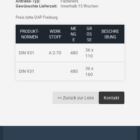
Antriebs-Typ:
Fasteners
Gewünschte Lieferzeit:
Innerhalb 15 Wochen
Preis bitte DAP Freiburg
ME
GR
PRODUKT-
WERK
BESCHRE
NG
ÖSS
NORMEN
STOFF
IBUNG
E
E
36 x
DIN 931
A 2-70
480
110
36 x
DIN 931
480
160
<< Zurück zur Liste
Kontakt